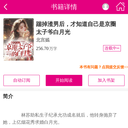
书籍详情
踹掉渣男后，才知道自己是京圈
太子爷白月光
北宫嫣
256.70
连载中••
万字
本书有问题？点我提交反馈>>
自动订阅
开始阅读
加入书架
简介
林苏助私生子纪承允功成名就后，他转身抛弃了
她，上亿烟花秀求婚白月光。