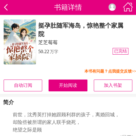
书籍详情
挺孕肚随军海岛，惊艳整个家属
院
芝芝莓莓
50.22
已完结
万字
本书有问题？点我提交反馈>>
自动订阅
开始阅读
加入书架
简介
前世，沈秀英打掉她跟顾利群的孩子，离婚回城，
却险些被所谓的家人联手烧死，
绝望之际是顾