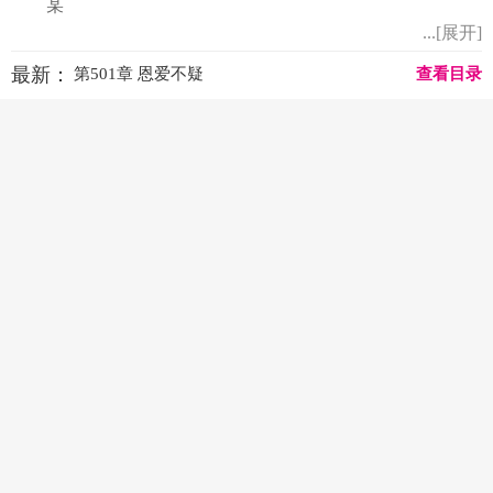
某
...[展开]
最新：
第501章 恩爱不疑
查看目录