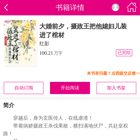
书籍详情
大婚前夕，摄政王把他媳妇儿装
进了棺材
红影
100.21
已完结
万字
本书有问题？点我提交反馈>>
自动订阅
开始阅读
加入书架
简介
穿越后，身为玄医传人，在线虐渣！
带着病娇摄政王杀伐果敢，横扫满地伏尸，共赴皇权
路！